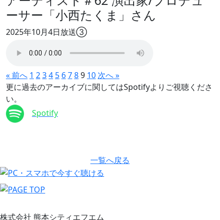
アーティスト＃62 演出家/プロデュ
ーサー「小西たくま」さん
2025年10月4日放送③
« 前へ
1
2
3
4
5
6
7
8
9
10
次へ »
更に過去のアーカイブに関してはSpotifyよりご視聴くださ
い。
Spotify
一覧へ戻る
株式会社 熊本シティエフエム