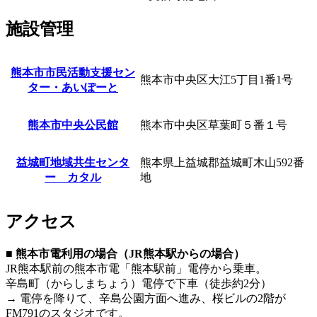
施設管理
熊本市市民活動支援セン
熊本市中央区大江5丁目1番1号
ター・あいぽーと
熊本市中央公民館
熊本市中央区草葉町５番１号
益城町地域共生センタ
熊本県上益城郡益城町木山592番
ー カタル
地
アクセス
■ 熊本市電利⽤の場合（JR熊本駅からの場合）
JR熊本駅前の熊本市電「熊本駅前」電停から乗⾞。
⾟島町（からしまちょう）電停で下⾞（徒歩約2分）
→ 電停を降りて、⾟島公園⽅⾯へ進み、桜ビルの2階が
FM791のスタジオです。