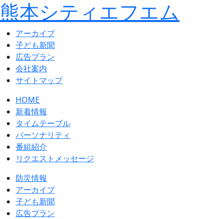
熊本シティエフエム
アーカイブ
⼦ども新聞
広告プラン
会社案内
サイトマップ
HOME
新着情報
タイムテーブル
パーソナリティ
番組紹介
リクエストメッセージ
防災情報
アーカイブ
子ども新聞
広告プラン