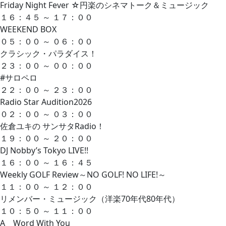
Friday Night Fever ☆円楽のシネマトーク＆ミュージック
１６：４５ ～ １７：００
WEEKEND BOX
０５：００ ～ ０６：００
クラシック・パラダイス！
２３：００ ～ ００：００
#サロペロ
２２：００ ～ ２３：００
Radio Star Audition2026
０２：００ ～ ０３：００
佐倉ユキの サンサタRadio！
１９：００ ～ ２０：００
DJ Nobby’s Tokyo LIVE!!
１６：００ ～ １６：４５
Weekly GOLF Review～NO GOLF! NO LIFE!～
１１：００ ～ １２：００
リメンバー・ミュージック（洋楽70年代80年代）
１０：５０ ～ １１：００
A Word With You