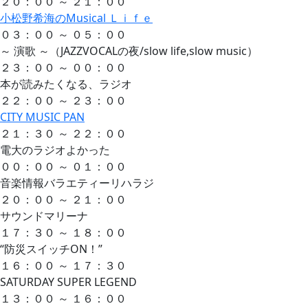
２０：００ ～ ２１：００
小松野希海のMusical Ｌｉｆｅ
０３：００ ～ ０５：００
～ 演歌 ～（JAZZVOCALの夜/slow life,slow music）
２３：００ ～ ００：００
本が読みたくなる、ラジオ
２２：００ ～ ２３：００
CITY MUSIC PAN
２１：３０ ～ ２２：００
電大のラジオよかった
００：００ ～ ０１：００
音楽情報バラエティーリハラジ
２０：００ ～ ２１：００
サウンドマリーナ
１７：３０ ～ １８：００
“防災スイッチON！”
１６：００ ～ １７：３０
SATURDAY SUPER LEGEND
１３：００ ～ １６：００