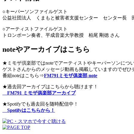
○キーパーソンファイルゲスト
公益社団法人 くまもと被害者支援センター センター長 田
○アーティストファイルゲスト
トロンボーン奏者、平成音楽大学教授 柏尾 剛徳 さん
noteやアーカイブはこちら
★ミモザ倶楽部ではnoteでアーティストやキーパーソンにつ
ゲストさんからのメッセージ動画も掲載していますのでぜひ
番組noteはこちら⇒
FM791ミモザ俱楽部 note
★過去回アーカイブはこちらから聴けます！
FM791 ミモザ俱楽部アーカイブ
★Spotifyでも過去回を随時配信中！
Spotifyはこちらから！