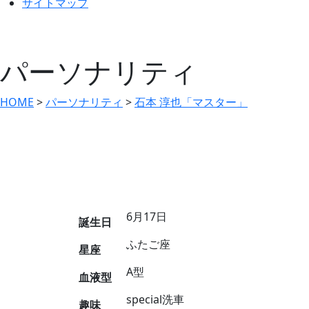
サイトマップ
パーソナリティ
HOME
>
パーソナリティ
>
石本 淳也「マスター」
6月17日
誕⽣⽇
ふたご座
星座
A型
血液型
special洗車
趣味