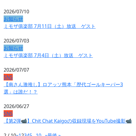
2026/07/10
お知らせ
ミモザ俱楽部 7月11日（土）放送 ゲスト
2026/07/03
お知らせ
ミモザ俱楽部 7月4日（土）放送 ゲスト
2026/07/07
SNS
【南さん激推し】ロアッソ熊本「歴代ゴールキーパー3
選」は誰だ！？
2026/06/27
SNS
【第2弾📹】Chit Chat Kaigoの収録現場をYouTube撮影📹
2 / 10
«
1
2
3
4
5
...
10
...
»
最後 »