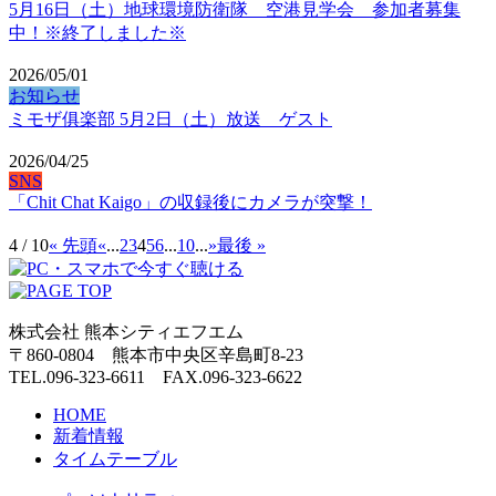
5月16日（土）地球環境防衛隊 空港見学会 参加者募集
中！※終了しました※
2026/05/01
お知らせ
ミモザ俱楽部 5月2日（土）放送 ゲスト
2026/04/25
SNS
「Chit Chat Kaigo」の収録後にカメラが突撃！
4 / 10
« 先頭
«
...
2
3
4
5
6
...
10
...
»
最後 »
株式会社 熊本シティエフエム
〒860-0804 熊本市中央区辛島町8-23
TEL.096-323-6611 FAX.096-323-6622
HOME
新着情報
タイムテーブル